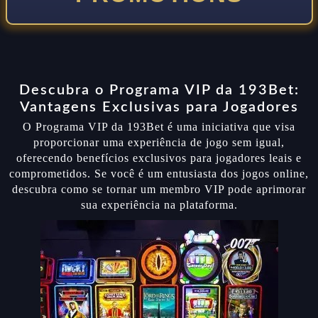
Descubra o Programa VIP da 193Bet:
Vantagens Exclusivas para Jogadores
O Programa VIP da 193Bet é uma iniciativa que visa
proporcionar uma experiência de jogo sem igual,
oferecendo benefícios exclusivos para jogadores leais e
comprometidos. Se você é um entusiasta dos jogos online,
descubra como se tornar um membro VIP pode aprimorar
sua experiência na plataforma.