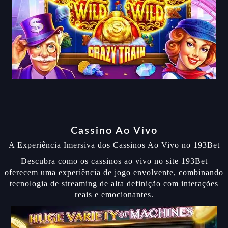
Cassino Ao Vivo
A Experiência Imersiva dos Cassinos Ao Vivo no 193Bet
Descubra como os cassinos ao vivo no site 193Bet
oferecem uma experiência de jogo envolvente, combinando
tecnologia de streaming de alta definição com interações
reais e emocionantes.