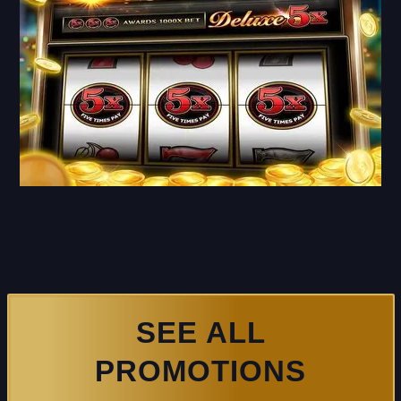
SEE ALL
PROMOTIONS