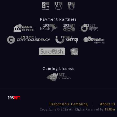
Payment Partners
Gaming License
Responsible Gambling
About us
Copyrights © 2025 All Rights Reserved by
193Bet