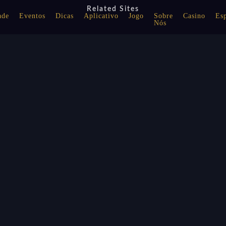
Related Sites
ade
Eventos
Dicas
Aplicativo
Jogo
Sobre
Casino
Esp
Nós