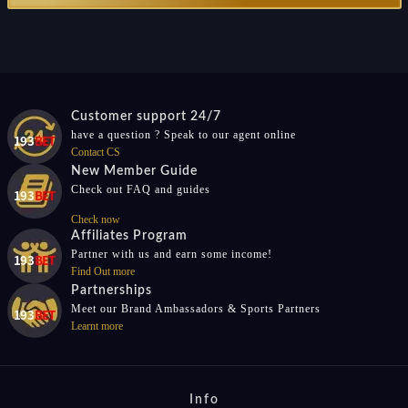
Customer support 24/7
have a question ? Speak to our agent online
Contact CS
New Member Guide
Check out FAQ and guides
Check now
Affiliates Program
Partner with us and earn some income!
Find Out more
Partnerships
Meet our Brand Ambassadors & Sports Partners
Learnt more
Info