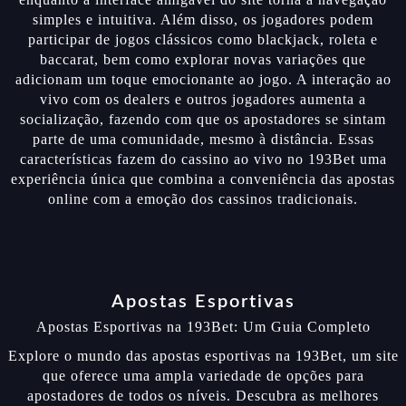
simples e intuitiva. Além disso, os jogadores podem
participar de jogos clássicos como blackjack, roleta e
baccarat, bem como explorar novas variações que
adicionam um toque emocionante ao jogo. A interação ao
vivo com os dealers e outros jogadores aumenta a
socialização, fazendo com que os apostadores se sintam
parte de uma comunidade, mesmo à distância. Essas
características fazem do cassino ao vivo no 193Bet uma
experiência única que combina a conveniência das apostas
online com a emoção dos cassinos tradicionais.
Apostas Esportivas
Apostas Esportivas na 193Bet: Um Guia Completo
Explore o mundo das apostas esportivas na 193Bet, um site
que oferece uma ampla variedade de opções para
apostadores de todos os níveis. Descubra as melhores