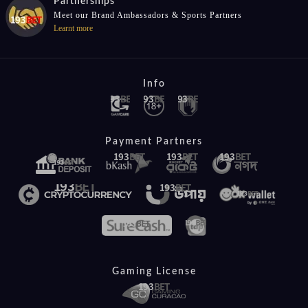
Partnerships
Meet our Brand Ambassadors & Sports Partners
Learnt more
Info
Payment Partners
Gaming License