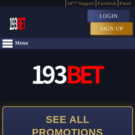
24*7 Support
Facebook
Email
LOGIN
SIGN UP
Menu
SEE ALL
PROMOTIONS