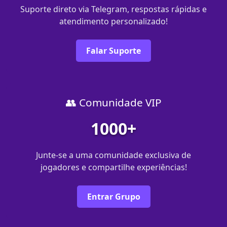
Suporte direto via Telegram, respostas rápidas e
atendimento personalizado!
Falar Suporte
👥 Comunidade VIP
1000+
Junte-se a uma comunidade exclusiva de
jogadores e compartilhe experiências!
Entrar Grupo