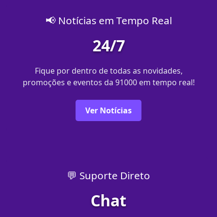
📢 Notícias em Tempo Real
24/7
Fique por dentro de todas as novidades,
promoções e eventos da 91000 em tempo real!
Ver Notícias
💬 Suporte Direto
Chat