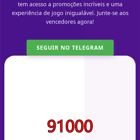
tem acesso a promoções incríveis e uma
experiência de jogo inigualável. Junte-se aos
vencedores agora!
SEGUIR NO TELEGRAM