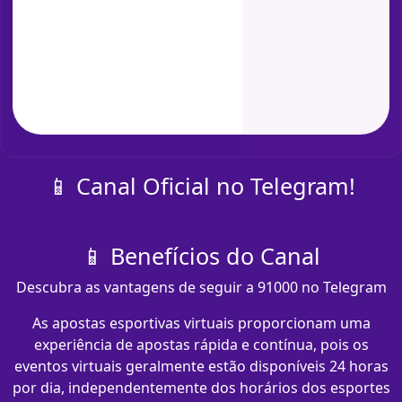
📱 Canal Oficial no Telegram!
📱 Benefícios do Canal
Descubra as vantagens de seguir a 91000 no Telegram
As apostas esportivas virtuais proporcionam uma
experiência de apostas rápida e contínua, pois os
eventos virtuais geralmente estão disponíveis 24 horas
por dia, independentemente dos horários dos esportes