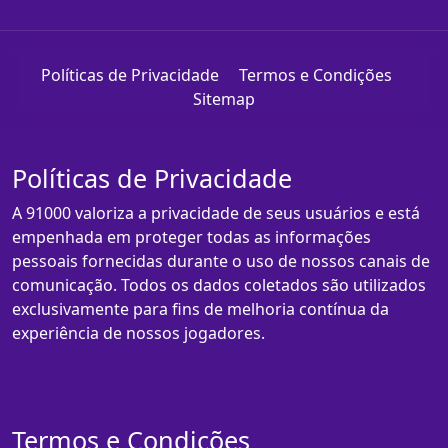
Políticas de Privacidade
Termos e Condições
Sitemap
Políticas de Privacidade
A 91000 valoriza a privacidade de seus usuários e está
empenhada em proteger todas as informações
pessoais fornecidas durante o uso de nossos canais de
comunicação. Todos os dados coletados são utilizados
exclusivamente para fins de melhoria contínua da
experiência de nossos jogadores.
Termos e Condições