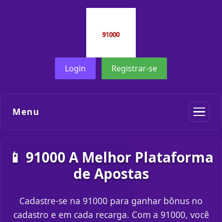
Login
Registrar-se
Menu
📱 91000 A Melhor Plataforma
de Apostas
Cadastre-se na 91000 para ganhar bônus no
cadastro e em cada recarga. Com a 91000, você