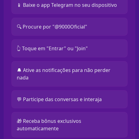
📱 Baixe o app Telegram no seu dispositivo
🔍 Procure por "@9000Oficial"
👆 Toque em "Entrar" ou "Join"
🔔 Ative as notificações para não perder
nada
💬 Participe das conversas e interaja
🎁 Receba bônus exclusivos
automaticamente