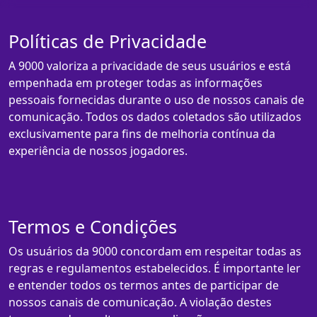
Políticas de Privacidade
A 9000 valoriza a privacidade de seus usuários e está
empenhada em proteger todas as informações
pessoais fornecidas durante o uso de nossos canais de
comunicação. Todos os dados coletados são utilizados
exclusivamente para fins de melhoria contínua da
experiência de nossos jogadores.
Termos e Condições
Os usuários da 9000 concordam em respeitar todas as
regras e regulamentos estabelecidos. É importante ler
e entender todos os termos antes de participar de
nossos canais de comunicação. A violação destes