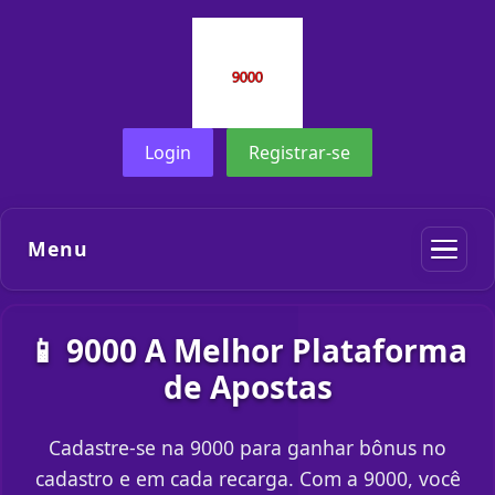
Login
Registrar-se
Menu
📱 9000 A Melhor Plataforma
de Apostas
Cadastre-se na 9000 para ganhar bônus no
cadastro e em cada recarga. Com a 9000, você