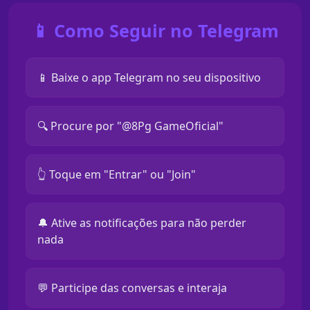
📱 Como Seguir no Telegram
📱 Baixe o app Telegram no seu dispositivo
🔍 Procure por "@8Pg GameOficial"
👆 Toque em "Entrar" ou "Join"
🔔 Ative as notificações para não perder
nada
💬 Participe das conversas e interaja