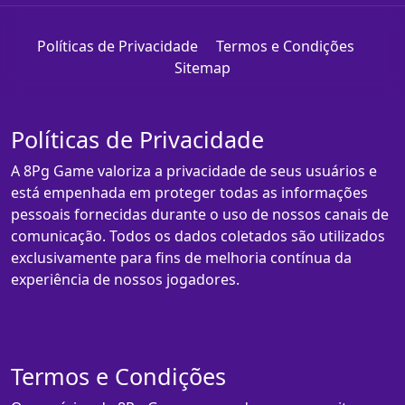
Políticas de Privacidade
Termos e Condições
Sitemap
Políticas de Privacidade
A 8Pg Game valoriza a privacidade de seus usuários e
está empenhada em proteger todas as informações
pessoais fornecidas durante o uso de nossos canais de
comunicação. Todos os dados coletados são utilizados
exclusivamente para fins de melhoria contínua da
experiência de nossos jogadores.
Termos e Condições