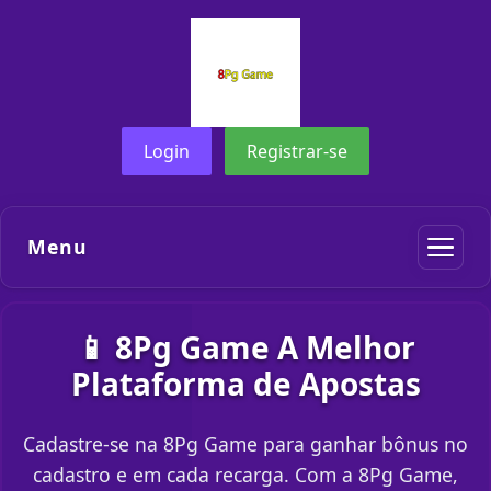
Login
Registrar-se
Menu
📱 8Pg Game A Melhor
Plataforma de Apostas
Cadastre-se na 8Pg Game para ganhar bônus no
cadastro e em cada recarga. Com a 8Pg Game,