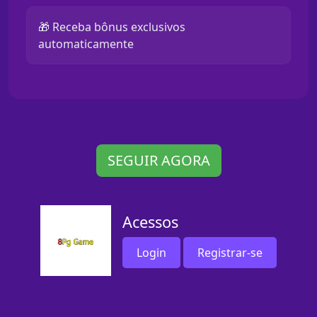
🎁 Receba bônus exclusivos
automaticamente
SEGUIR AGORA
Acessos
Login
Registrar-se