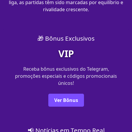
liga, as partidas têm sido marcadas por equilíbrio e
rivalidade crescente.
🎁 Bônus Exclusivos
VIP
Receba bônus exclusivos do Telegram,
promoções especiais e códigos promocionais
únicos!
Ver Bônus
📢 Notícias em Tempo Real