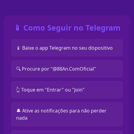
📱 Como Seguir no Telegram
📱 Baixe o app Telegram no seu dispositivo
🔍 Procure por "@88An.ComOficial"
👆 Toque em "Entrar" ou "Join"
🔔 Ative as notificações para não perder
nada