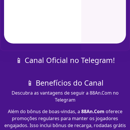
📱 Canal Oficial no Telegram!
📱 Benefícios do Canal
Descubra as vantagens de seguir a 88An.Com no
Telegram
Além do bônus de boas-vindas, a
88An.Com
oferece
promoções regulares para manter os jogadores
engajados. Isso inclui bônus de recarga, rodadas grátis