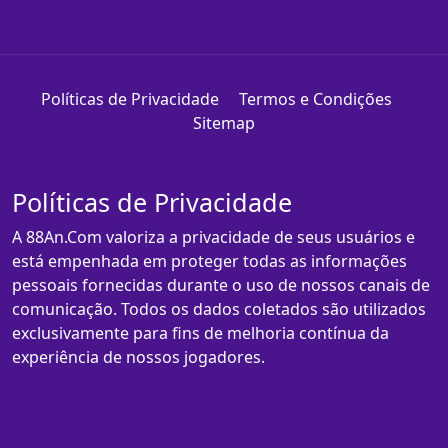
Políticas de Privacidade
Termos e Condições
Sitemap
Políticas de Privacidade
A 88An.Com valoriza a privacidade de seus usuários e
está empenhada em proteger todas as informações
pessoais fornecidas durante o uso de nossos canais de
comunicação. Todos os dados coletados são utilizados
exclusivamente para fins de melhoria contínua da
experiência de nossos jogadores.