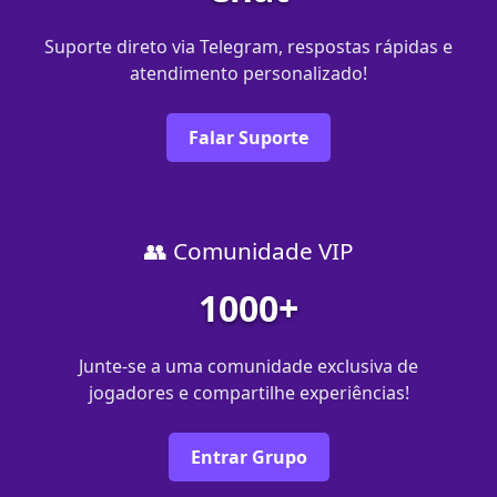
Suporte direto via Telegram, respostas rápidas e
atendimento personalizado!
Falar Suporte
👥 Comunidade VIP
1000+
Junte-se a uma comunidade exclusiva de
jogadores e compartilhe experiências!
Entrar Grupo