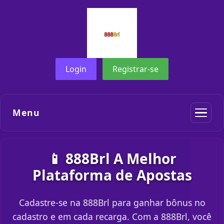
Login
Registrar-se
Menu
📱 888Brl A Melhor
Plataforma de Apostas
Cadastre-se na 888Brl para ganhar bônus no
cadastro e em cada recarga. Com a 888Brl, você