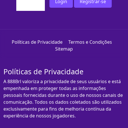
Login
Registrar-se
Políticas de Privacidade
Termos e Condições
Sitemap
Políticas de Privacidade
A 888Brl valoriza a privacidade de seus usuários e está
empenhada em proteger todas as informações
pessoais fornecidas durante o uso de nossos canais de
comunicação. Todos os dados coletados são utilizados
exclusivamente para fins de melhoria contínua da
experiência de nossos jogadores.