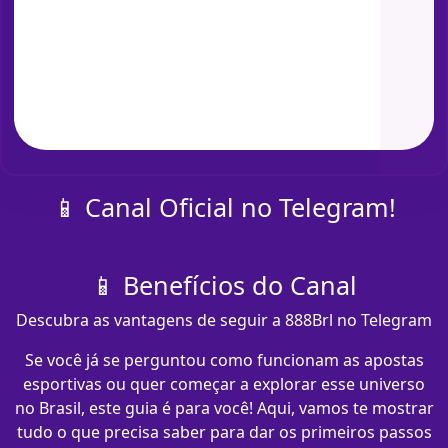
📱 Canal Oficial no Telegram!
📱 Benefícios do Canal
Descubra as vantagens de seguir a 888Brl no Telegram
Se você já se perguntou como funcionam as apostas
esportivas ou quer começar a explorar esse universo
no Brasil, este guia é para você! Aqui, vamos te mostrar
tudo o que precisa saber para dar os primeiros passos