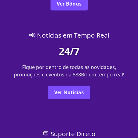
Ver Bônus
📢 Notícias em Tempo Real
24/7
Fique por dentro de todas as novidades,
promoções e eventos da 888Brl em tempo real!
Ver Notícias
💬 Suporte Direto