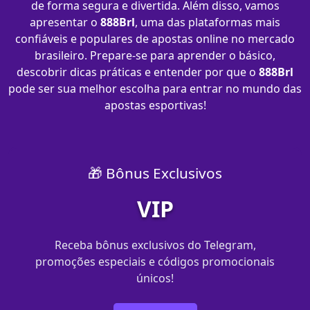
de forma segura e divertida. Além disso, vamos
apresentar o
888Brl
, uma das plataformas mais
confiáveis e populares de apostas online no mercado
brasileiro. Prepare-se para aprender o básico,
descobrir dicas práticas e entender por que o
888Brl
pode ser sua melhor escolha para entrar no mundo das
apostas esportivas!
🎁 Bônus Exclusivos
VIP
Receba bônus exclusivos do Telegram,
promoções especiais e códigos promocionais
únicos!