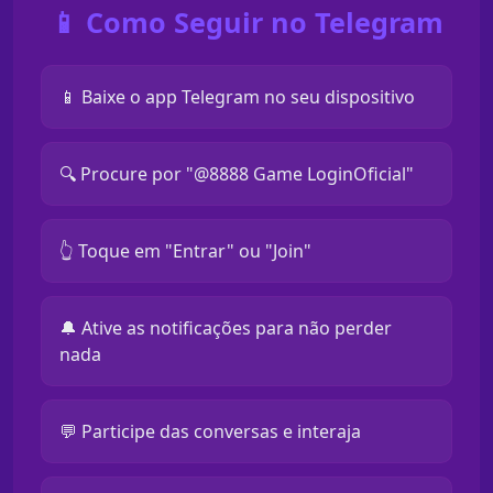
📱 Como Seguir no Telegram
📱 Baixe o app Telegram no seu dispositivo
🔍 Procure por "@8888 Game LoginOficial"
👆 Toque em "Entrar" ou "Join"
🔔 Ative as notificações para não perder
nada
💬 Participe das conversas e interaja