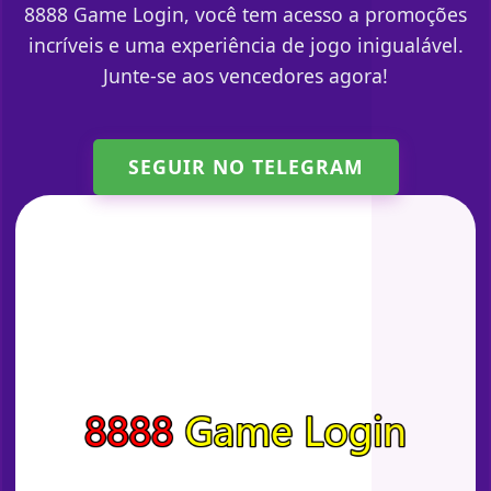
8888 Game Login, você tem acesso a promoções
incríveis e uma experiência de jogo inigualável.
Junte-se aos vencedores agora!
SEGUIR NO TELEGRAM