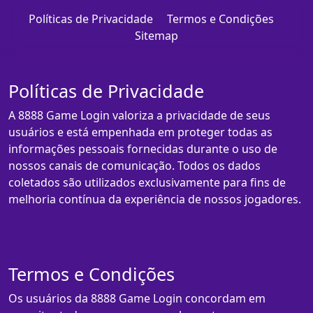
Políticas de Privacidade
Termos e Condições
Sitemap
Políticas de Privacidade
A 8888 Game Login valoriza a privacidade de seus
usuários e está empenhada em proteger todas as
informações pessoais fornecidas durante o uso de
nossos canais de comunicação. Todos os dados
coletados são utilizados exclusivamente para fins de
melhoria contínua da experiência de nossos jogadores.
Termos e Condições
Os usuários da 8888 Game Login concordam em