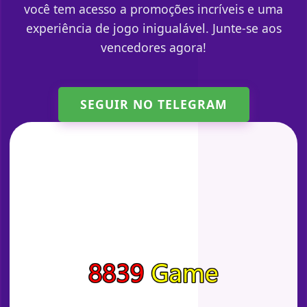
você tem acesso a promoções incríveis e uma
experiência de jogo inigualável. Junte-se aos
vencedores agora!
SEGUIR NO TELEGRAM