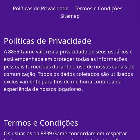
Políticas de Privacidade
Termos e Condições
Sitemap
Políticas de Privacidade
A 8839 Game valoriza a privacidade de seus usuários e
está empenhada em proteger todas as informações
pessoais fornecidas durante o uso de nossos canais de
comunicação. Todos os dados coletados são utilizados
exclusivamente para fins de melhoria contínua da
experiência de nossos jogadores.
Termos e Condições
Os usuários da 8839 Game concordam em respeitar