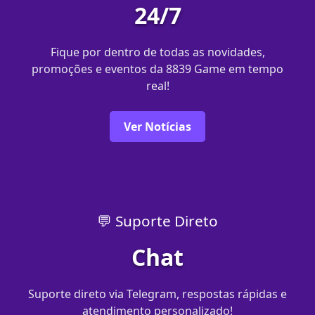
24/7
Fique por dentro de todas as novidades,
promoções e eventos da 8839 Game em tempo
real!
Ver Notícias
💬 Suporte Direto
Chat
Suporte direto via Telegram, respostas rápidas e
atendimento personalizado!