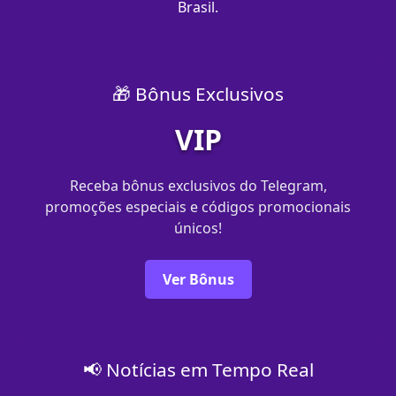
Brasil.
🎁 Bônus Exclusivos
VIP
Receba bônus exclusivos do Telegram,
promoções especiais e códigos promocionais
únicos!
Ver Bônus
📢 Notícias em Tempo Real