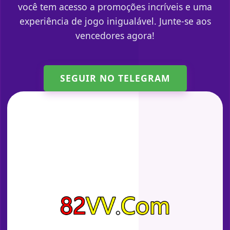
você tem acesso a promoções incríveis e uma
experiência de jogo inigualável. Junte-se aos
vencedores agora!
SEGUIR NO TELEGRAM