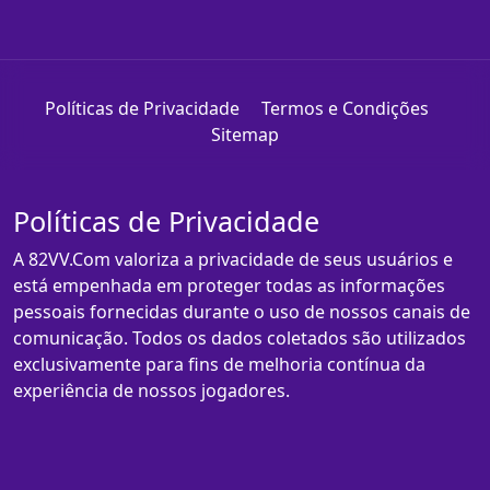
Políticas de Privacidade
Termos e Condições
Sitemap
Políticas de Privacidade
A 82VV.Com valoriza a privacidade de seus usuários e
está empenhada em proteger todas as informações
pessoais fornecidas durante o uso de nossos canais de
comunicação. Todos os dados coletados são utilizados
exclusivamente para fins de melhoria contínua da
experiência de nossos jogadores.