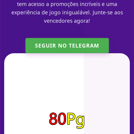
tem acesso a promoções incríveis e uma
experiência de jogo inigualável. Junte-se aos
vencedores agora!
SEGUIR NO TELEGRAM