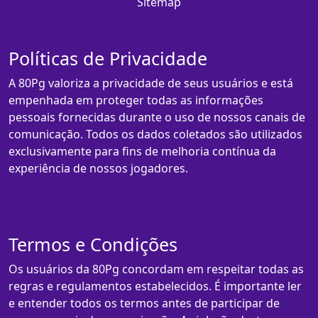
Sitemap
Políticas de Privacidade
A 80Pg valoriza a privacidade de seus usuários e está
empenhada em proteger todas as informações
pessoais fornecidas durante o uso de nossos canais de
comunicação. Todos os dados coletados são utilizados
exclusivamente para fins de melhoria contínua da
experiência de nossos jogadores.
Termos e Condições
Os usuários da 80Pg concordam em respeitar todas as
regras e regulamentos estabelecidos. É importante ler
e entender todos os termos antes de participar de