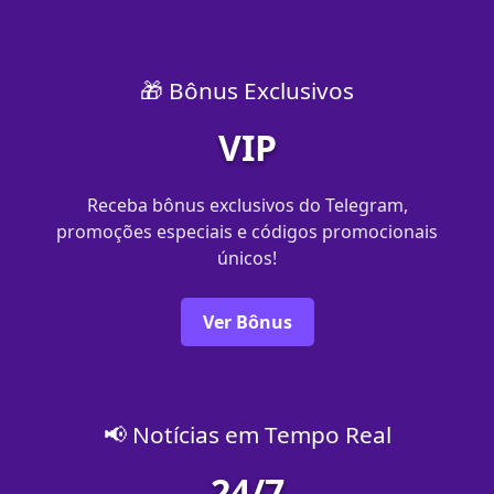
🎁 Bônus Exclusivos
VIP
Receba bônus exclusivos do Telegram,
promoções especiais e códigos promocionais
únicos!
Ver Bônus
📢 Notícias em Tempo Real
24/7