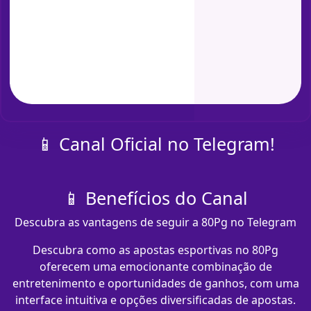
📱 Canal Oficial no Telegram!
📱 Benefícios do Canal
Descubra as vantagens de seguir a 80Pg no Telegram
Descubra como as apostas esportivas no 80Pg
oferecem uma emocionante combinação de
entretenimento e oportunidades de ganhos, com uma
interface intuitiva e opções diversificadas de apostas.