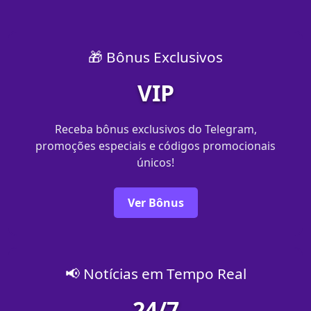
🎁 Bônus Exclusivos
VIP
Receba bônus exclusivos do Telegram,
promoções especiais e códigos promocionais
únicos!
Ver Bônus
📢 Notícias em Tempo Real
24/7