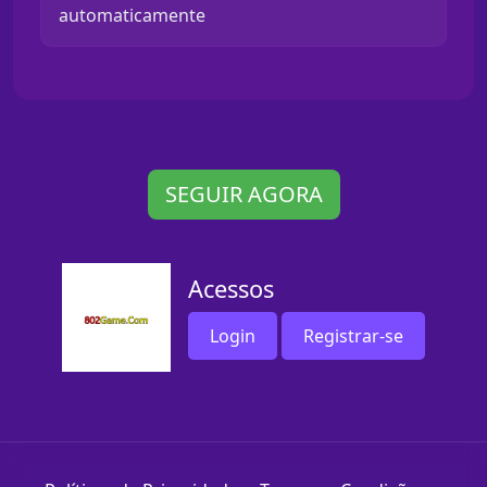
automaticamente
SEGUIR AGORA
Acessos
Login
Registrar-se