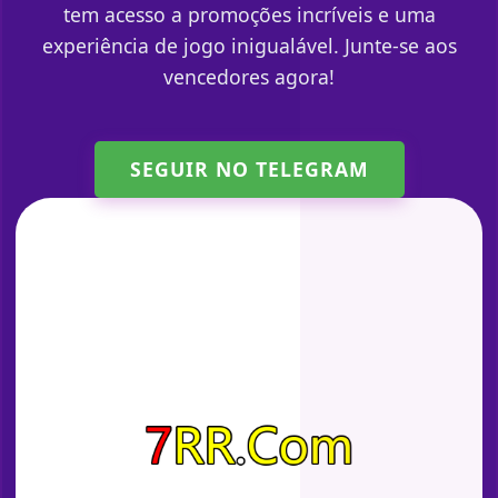
tem acesso a promoções incríveis e uma
experiência de jogo inigualável. Junte-se aos
vencedores agora!
SEGUIR NO TELEGRAM