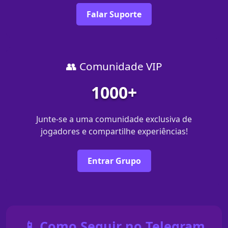
Falar Suporte
👥 Comunidade VIP
1000+
Junte-se a uma comunidade exclusiva de
jogadores e compartilhe experiências!
Entrar Grupo
📱 Como Seguir no Telegram