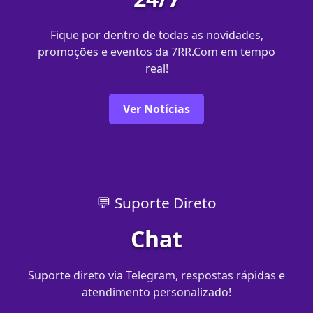
Fique por dentro de todas as novidades,
promoções e eventos da 7RR.Com em tempo
real!
Ver Notícias
💬 Suporte Direto
Chat
Suporte direto via Telegram, respostas rápidas e
atendimento personalizado!