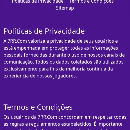
Políticas de Privacidade
Termos e Condições
Sitemap
Políticas de Privacidade
A 7RR.Com valoriza a privacidade de seus usuários e
está empenhada em proteger todas as informações
pessoais fornecidas durante o uso de nossos canais de
comunicação. Todos os dados coletados são utilizados
exclusivamente para fins de melhoria contínua da
experiência de nossos jogadores.
Termos e Condições
Os usuários da 7RR.Com concordam em respeitar todas
as regras e regulamentos estabelecidos. É importante