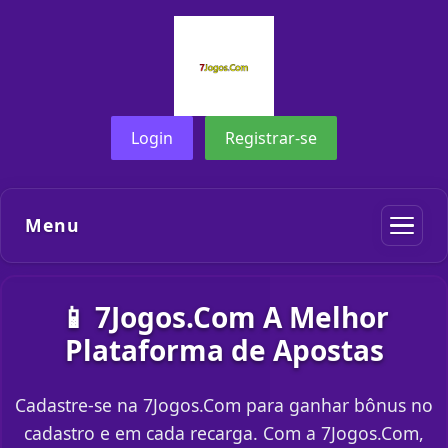
Login
Registrar-se
Menu
📱 7Jogos.Com A Melhor
Plataforma de Apostas
Cadastre-se na 7Jogos.Com para ganhar bônus no
cadastro e em cada recarga. Com a 7Jogos.Com,