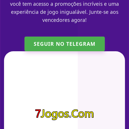
você tem acesso a promoções incríveis e uma
experiência de jogo inigualável. Junte-se aos
vencedores agora!
SEGUIR NO TELEGRAM