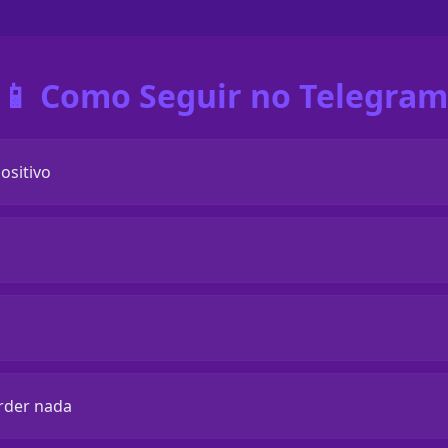
📱 Como Seguir no Telegram
ositivo
erder nada