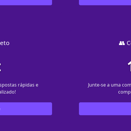
reto
👥 
t
espostas rápidas e
Junte-se a uma com
lizado!
compa
e