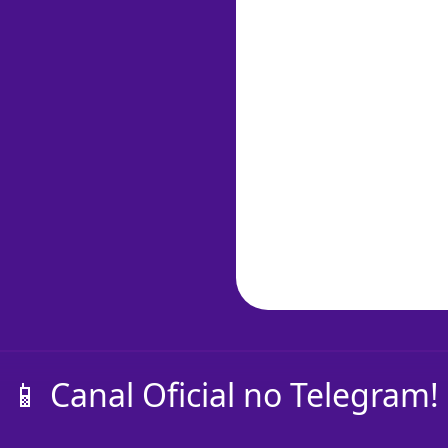
📱 Canal Oficial no Telegram!