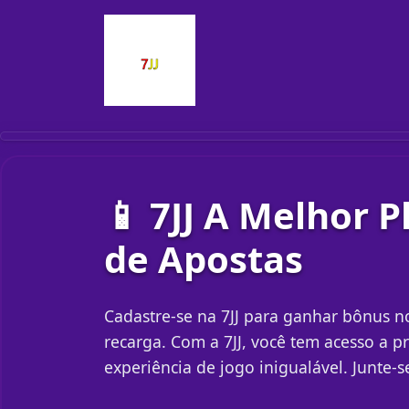
📱 7JJ A Melhor 
de Apostas
Cadastre-se na 7JJ para ganhar bônus n
recarga. Com a 7JJ, você tem acesso a p
experiência de jogo inigualável. Junte-