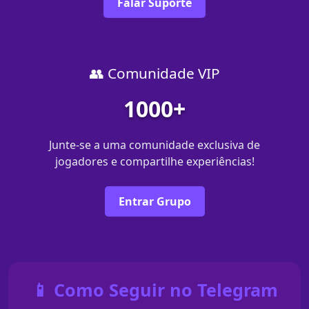
Falar Suporte
👥 Comunidade VIP
1000+
Junte-se a uma comunidade exclusiva de
jogadores e compartilhe experiências!
Entrar Grupo
📱 Como Seguir no Telegram