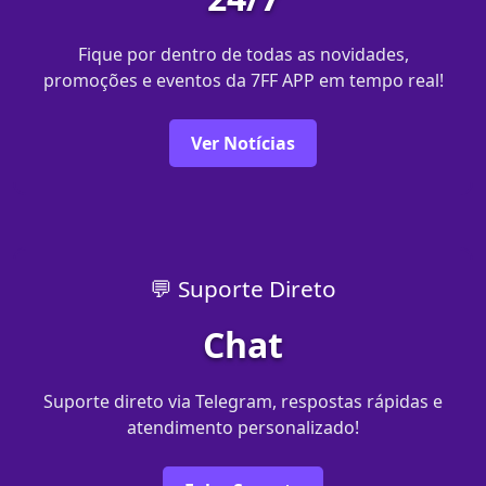
Fique por dentro de todas as novidades,
promoções e eventos da 7FF APP em tempo real!
Ver Notícias
💬 Suporte Direto
Chat
Suporte direto via Telegram, respostas rápidas e
atendimento personalizado!