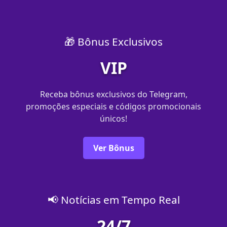
🎁 Bônus Exclusivos
VIP
Receba bônus exclusivos do Telegram,
promoções especiais e códigos promocionais
únicos!
Ver Bônus
📢 Notícias em Tempo Real
24/7