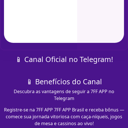
📱 Canal Oficial no Telegram!
📱 Benefícios do Canal
Descubra as vantagens de seguir a 7FF APP no
Telegram
Registre-se na 7FF APP 7FF APP Brasil e receba bônus —
comece sua jornada vitoriosa com caça-níqueis, jogos
de mesa e cassinos ao vivo!