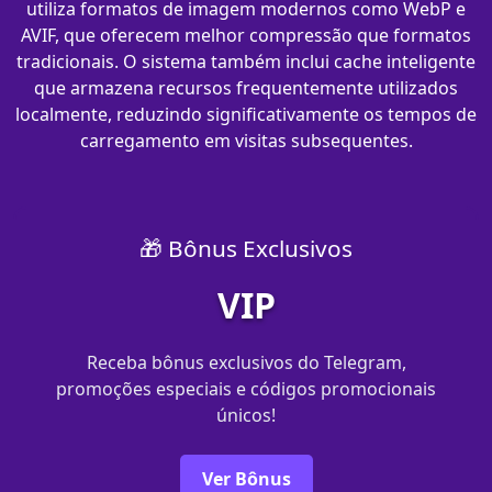
utiliza formatos de imagem modernos como WebP e
AVIF, que oferecem melhor compressão que formatos
tradicionais. O sistema também inclui cache inteligente
que armazena recursos frequentemente utilizados
localmente, reduzindo significativamente os tempos de
carregamento em visitas subsequentes.
🎁 Bônus Exclusivos
VIP
Receba bônus exclusivos do Telegram,
promoções especiais e códigos promocionais
únicos!
Ver Bônus