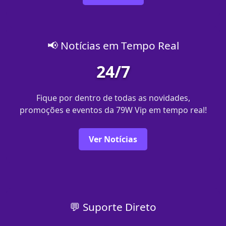
📢 Notícias em Tempo Real
24/7
Fique por dentro de todas as novidades,
promoções e eventos da 79W Vip em tempo real!
Ver Notícias
💬 Suporte Direto