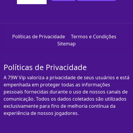
Políticas de Privacidade
Termos e Condições
Sitemap
Políticas de Privacidade
A 79W Vip valoriza a privacidade de seus usuários e está
empenhada em proteger todas as informações
pessoais fornecidas durante o uso de nossos canais de
comunicação. Todos os dados coletados são utilizados
exclusivamente para fins de melhoria contínua da
experiência de nossos jogadores.