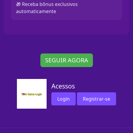
🎁 Receba bônus exclusivos
automaticamente
SEGUIR AGORA
Acessos
Login
Registrar-se