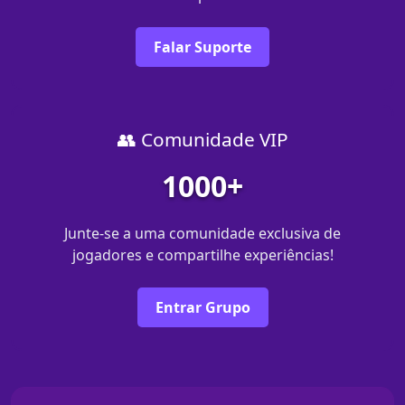
Falar Suporte
👥 Comunidade VIP
1000+
Junte-se a uma comunidade exclusiva de
jogadores e compartilhe experiências!
Entrar Grupo