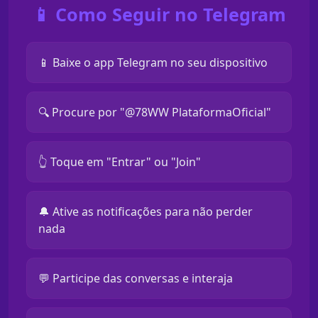
📱 Como Seguir no Telegram
📱 Baixe o app Telegram no seu dispositivo
🔍 Procure por "@78WW PlataformaOficial"
👆 Toque em "Entrar" ou "Join"
🔔 Ative as notificações para não perder
nada
💬 Participe das conversas e interaja