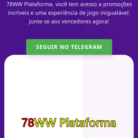
78WW Plataforma, você tem acesso a promoções
incríveis e uma experiência de jogo inigualável.
Junte-se aos vencedores agora!
SEGUIR NO TELEGRAM