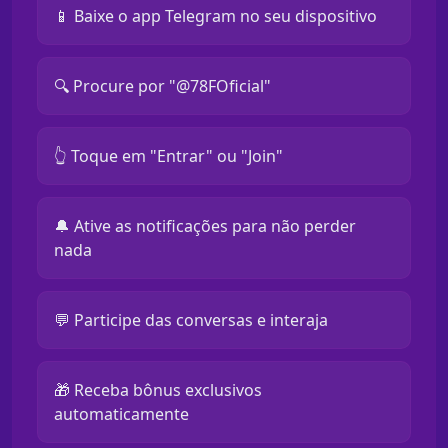
📱 Baixe o app Telegram no seu dispositivo
🔍 Procure por "@78FOficial"
👆 Toque em "Entrar" ou "Join"
🔔 Ative as notificações para não perder
nada
💬 Participe das conversas e interaja
🎁 Receba bônus exclusivos
automaticamente