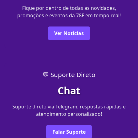
Fique por dentro de todas as novidades,
promoções e eventos da 78F em tempo real!
Ver Notícias
💬 Suporte Direto
Chat
Suporte direto via Telegram, respostas rápidas e
atendimento personalizado!
Falar Suporte