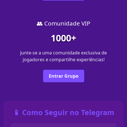
👥 Comunidade VIP
1000+
Junte-se a uma comunidade exclusiva de
jogadores e compartilhe experiências!
Entrar Grupo
📱 Como Seguir no Telegram