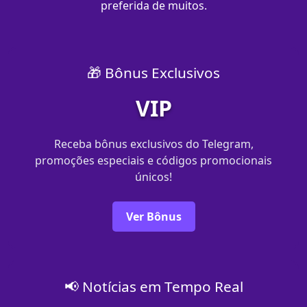
preferida de muitos.
🎁 Bônus Exclusivos
VIP
Receba bônus exclusivos do Telegram,
promoções especiais e códigos promocionais
únicos!
Ver Bônus
📢 Notícias em Tempo Real