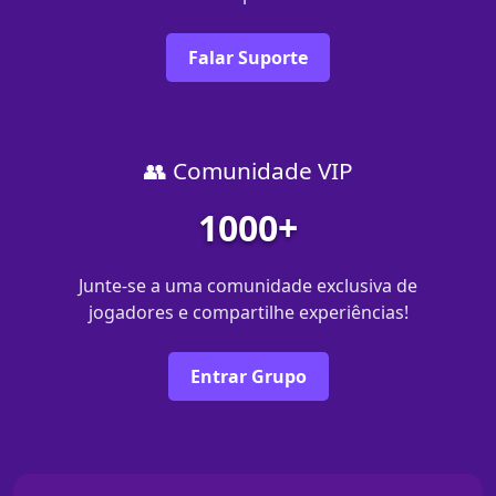
Falar Suporte
👥 Comunidade VIP
1000+
Junte-se a uma comunidade exclusiva de
jogadores e compartilhe experiências!
Entrar Grupo