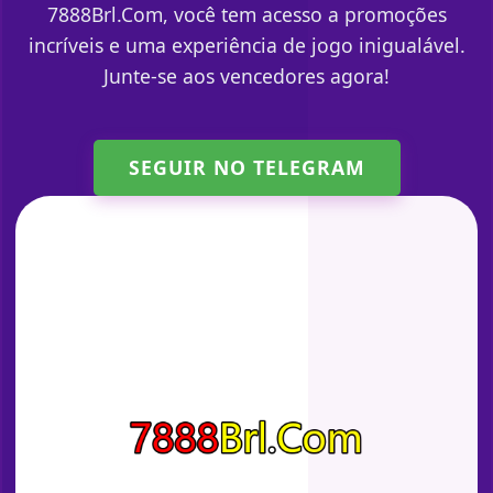
7888Brl.Com, você tem acesso a promoções
incríveis e uma experiência de jogo inigualável.
Junte-se aos vencedores agora!
SEGUIR NO TELEGRAM