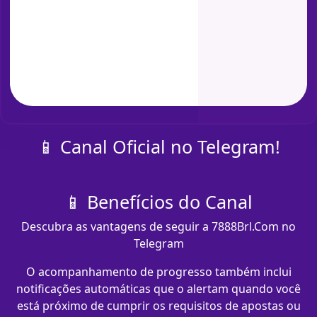
📱 Canal Oficial no Telegram!
📱 Benefícios do Canal
Descubra as vantagens de seguir a 7888Brl.Com no
Telegram
O acompanhamento de progresso também inclui
notificações automáticas que o alertam quando você
está próximo de cumprir os requisitos de apostas ou