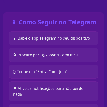
📱 Como Seguir no Telegram
📱 Baixe o app Telegram no seu dispositivo
🔍 Procure por "@7888Brl.ComOficial"
👆 Toque em "Entrar" ou "Join"
🔔 Ative as notificações para não perder
nada