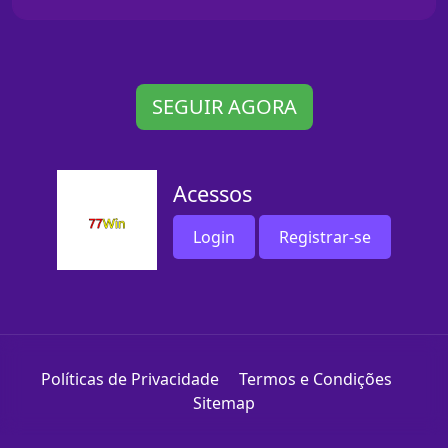
SEGUIR AGORA
Acessos
Login
Registrar-se
Políticas de Privacidade
Termos e Condições
Sitemap