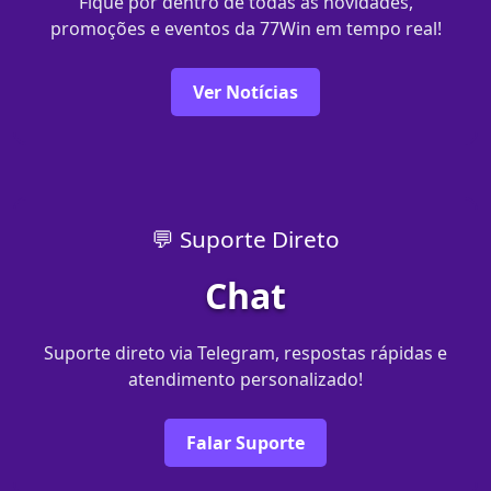
Fique por dentro de todas as novidades,
promoções e eventos da 77Win em tempo real!
Ver Notícias
💬 Suporte Direto
Chat
Suporte direto via Telegram, respostas rápidas e
atendimento personalizado!
Falar Suporte