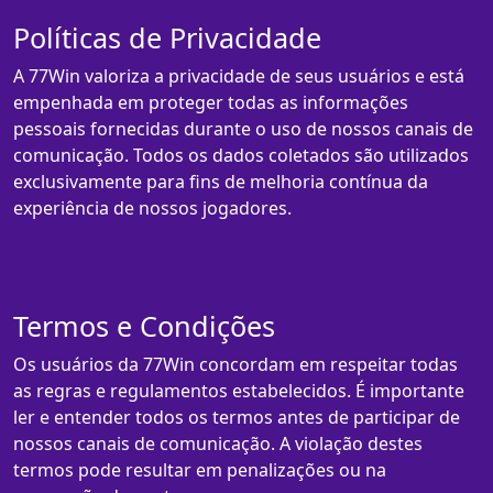
Políticas de Privacidade
A 77Win valoriza a privacidade de seus usuários e está
empenhada em proteger todas as informações
pessoais fornecidas durante o uso de nossos canais de
comunicação. Todos os dados coletados são utilizados
exclusivamente para fins de melhoria contínua da
experiência de nossos jogadores.
Termos e Condições
Os usuários da 77Win concordam em respeitar todas
as regras e regulamentos estabelecidos. É importante
ler e entender todos os termos antes de participar de
nossos canais de comunicação. A violação destes
termos pode resultar em penalizações ou na