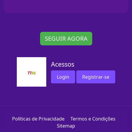
SEGUIR AGORA
Acessos
Login
Registrar-se
Políticas de Privacidade
Termos e Condições
Sitemap