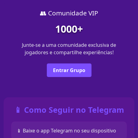
👥 Comunidade VIP
1000+
Junte-se a uma comunidade exclusiva de
jogadores e compartilhe experiências!
Entrar Grupo
📱 Como Seguir no Telegram
📱 Baixe o app Telegram no seu dispositivo