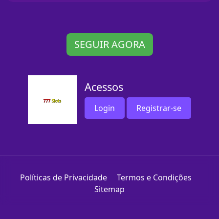
SEGUIR AGORA
Acessos
Login
Registrar-se
Políticas de Privacidade
Termos e Condições
Sitemap