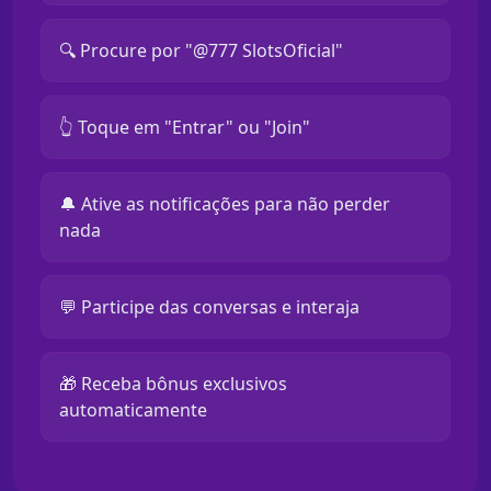
🔍 Procure por "@777 SlotsOficial"
👆 Toque em "Entrar" ou "Join"
🔔 Ative as notificações para não perder
nada
💬 Participe das conversas e interaja
🎁 Receba bônus exclusivos
automaticamente