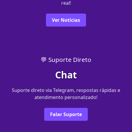
real!
Ver Notícias
💬 Suporte Direto
Chat
Suporte direto via Telegram, respostas rápidas e
atendimento personalizado!
Falar Suporte