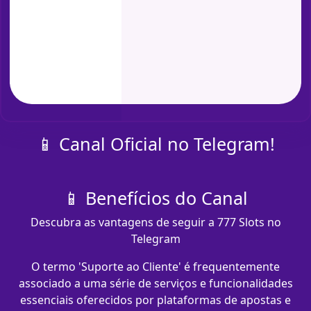
📱 Canal Oficial no Telegram!
📱 Benefícios do Canal
Descubra as vantagens de seguir a 777 Slots no
Telegram
O termo 'Suporte ao Cliente' é frequentemente
associado a uma série de serviços e funcionalidades
essenciais oferecidos por plataformas de apostas e