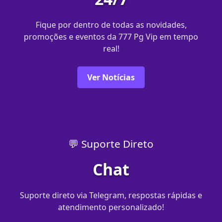
Fique por dentro de todas as novidades,
promoções e eventos da 777 Pg Vip em tempo
real!
Ver Notícias
💬 Suporte Direto
Chat
Suporte direto via Telegram, respostas rápidas e
atendimento personalizado!