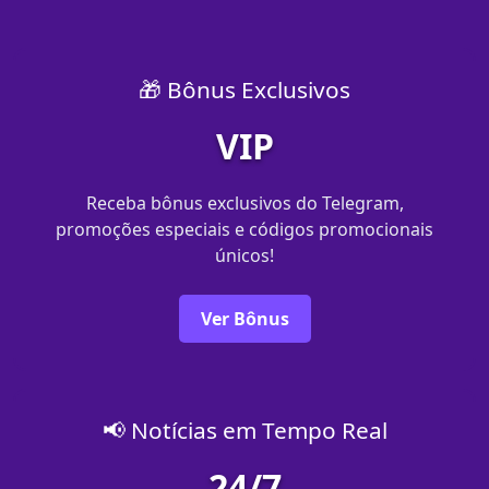
🎁 Bônus Exclusivos
VIP
Receba bônus exclusivos do Telegram,
promoções especiais e códigos promocionais
únicos!
Ver Bônus
📢 Notícias em Tempo Real
24/7