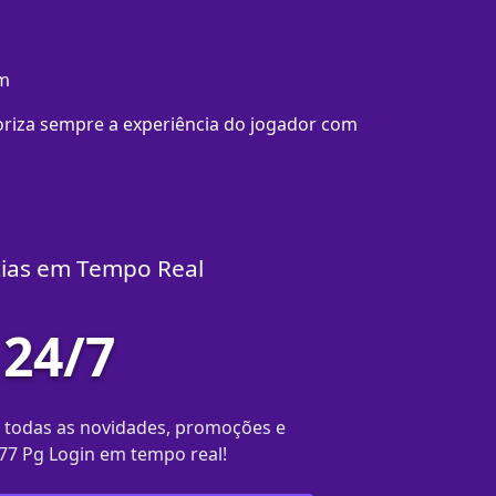
am
oriza sempre a experiência do jogador com
cias em Tempo Real
24/7
e todas as novidades, promoções e
77 Pg Login em tempo real!