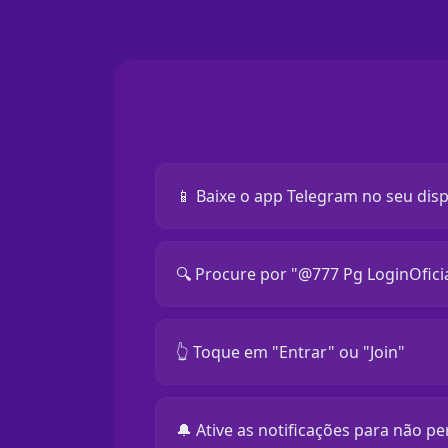
📱 Baixe o app Telegram no seu disp
🔍 Procure por "@777 Pg LoginOfici
👆 Toque em "Entrar" ou "Join"
🔔 Ative as notificações para não p