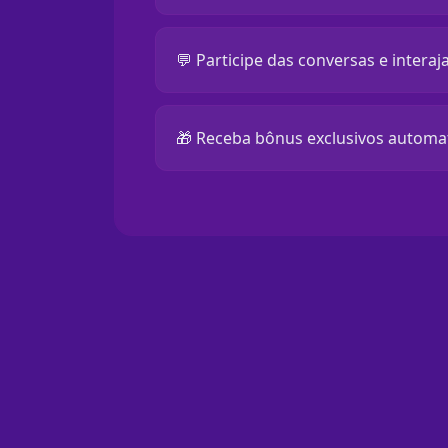
💬 Participe das conversas e interaj
🎁 Receba bônus exclusivos autom