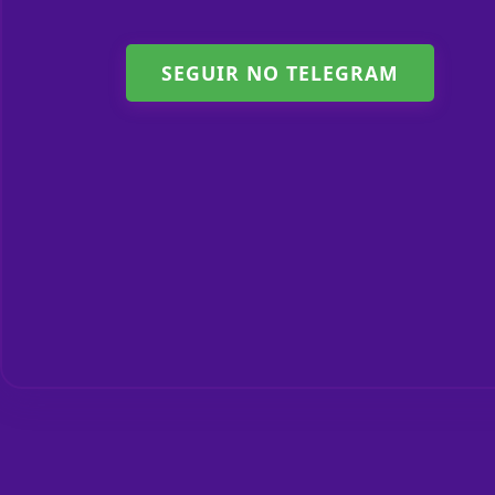
SEGUIR NO TELEGRAM