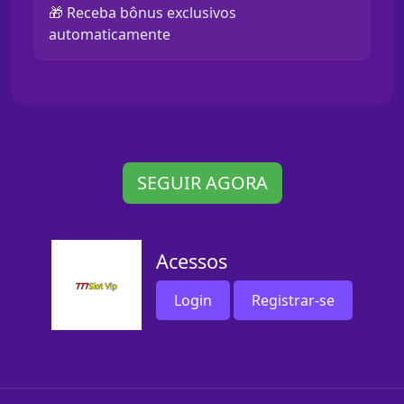
🎁 Receba bônus exclusivos
automaticamente
SEGUIR AGORA
Acessos
Login
Registrar-se