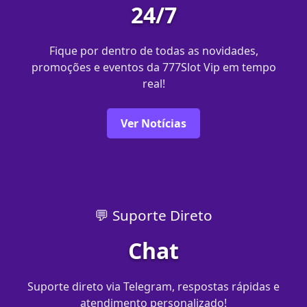
24/7
Fique por dentro de todas as novidades,
promoções e eventos da 777Slot Vip em tempo
real!
Ver Notícias
💬 Suporte Direto
Chat
Suporte direto via Telegram, respostas rápidas e
atendimento personalizado!