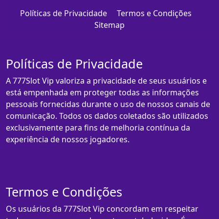
Políticas de Privacidade
Termos e Condições
Sitemap
Políticas de Privacidade
A 777Slot Vip valoriza a privacidade de seus usuários e
está empenhada em proteger todas as informações
pessoais fornecidas durante o uso de nossos canais de
comunicação. Todos os dados coletados são utilizados
exclusivamente para fins de melhoria contínua da
experiência de nossos jogadores.
Termos e Condições
Os usuários da 777Slot Vip concordam em respeitar