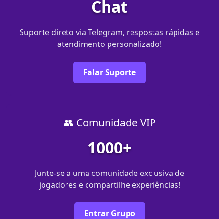
Chat
Suporte direto via Telegram, respostas rápidas e
atendimento personalizado!
Falar Suporte
👥 Comunidade VIP
1000+
Junte-se a uma comunidade exclusiva de
jogadores e compartilhe experiências!
Entrar Grupo