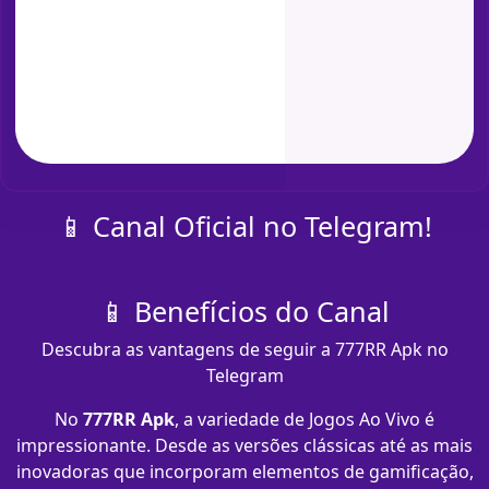
📱 Canal Oficial no Telegram!
📱 Benefícios do Canal
Descubra as vantagens de seguir a 777RR Apk no
Telegram
No
777RR Apk
, a variedade de Jogos Ao Vivo é
impressionante. Desde as versões clássicas até as mais
inovadoras que incorporam elementos de gamificação,