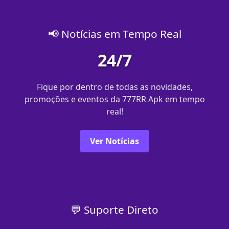
📢 Notícias em Tempo Real
24/7
Fique por dentro de todas as novidades,
promoções e eventos da 777RR Apk em tempo
real!
Ver Notícias
💬 Suporte Direto