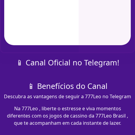
📱 Canal Oficial no Telegram!
📱 Benefícios do Canal
Descubra as vantagens de seguir a 777Leo no Telegram
Na 777Leo , liberte o estresse e viva momentos
diferentes com os jogos de cassino da 777Leo Brasil ,
que te acompanham em cada instante de lazer.