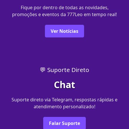
Fique por dentro de todas as novidades,
promoções e eventos da 777Leo em tempo real!
Ver Notícias
💬 Suporte Direto
Chat
Suporte direto via Telegram, respostas rápidas e
atendimento personalizado!
Falar Suporte