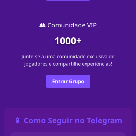
👥 Comunidade VIP
1000+
Junte-se a uma comunidade exclusiva de
jogadores e compartilhe experiências!
Entrar Grupo
📱 Como Seguir no Telegram