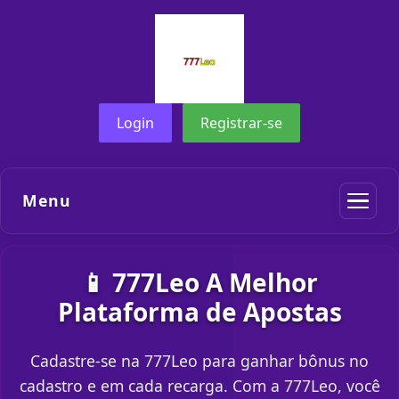
Login
Registrar-se
Menu
📱 777Leo A Melhor
Plataforma de Apostas
Cadastre-se na 777Leo para ganhar bônus no
cadastro e em cada recarga. Com a 777Leo, você