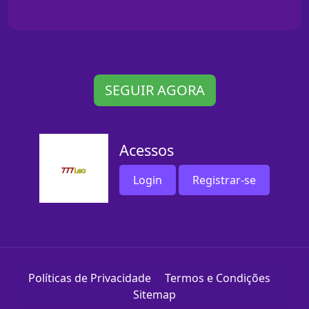
SEGUIR AGORA
Acessos
Login
Registrar-se
Políticas de Privacidade
Termos e Condições
Sitemap