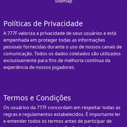
Sitemap
Políticas de Privacidade
A 777F valoriza a privacidade de seus usuários e está
empenhada em proteger todas as informações
pessoais fornecidas durante o uso de nossos canais de
comunicação. Todos os dados coletados são utilizados
exclusivamente para fins de melhoria contínua da
experiência de nossos jogadores.
Termos e Condições
Os usuários da 777F concordam em respeitar todas as
regras e regulamentos estabelecidos. É importante ler
e entender todos os termos antes de participar de