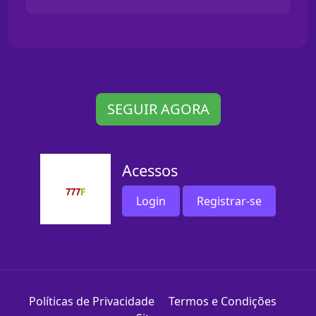
SEGUIR AGORA
Acessos
Login
Registrar-se
Políticas de Privacidade
Termos e Condições