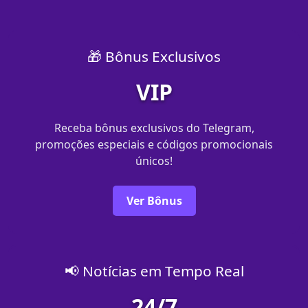
🎁 Bônus Exclusivos
VIP
Receba bônus exclusivos do Telegram,
promoções especiais e códigos promocionais
únicos!
Ver Bônus
📢 Notícias em Tempo Real
24/7