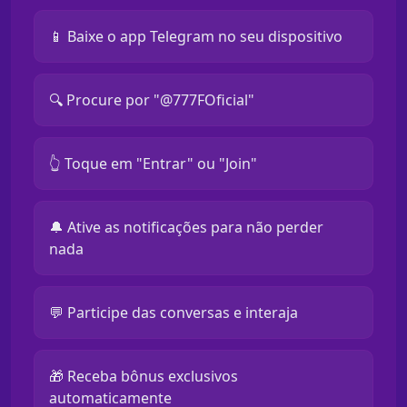
📱 Baixe o app Telegram no seu dispositivo
🔍 Procure por "@777FOficial"
👆 Toque em "Entrar" ou "Join"
🔔 Ative as notificações para não perder
nada
💬 Participe das conversas e interaja
🎁 Receba bônus exclusivos
automaticamente