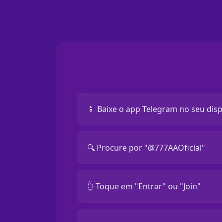
📱 Baixe o app Telegram no seu disp
🔍 Procure por "@777AAOficial"
👆 Toque em "Entrar" ou "Join"