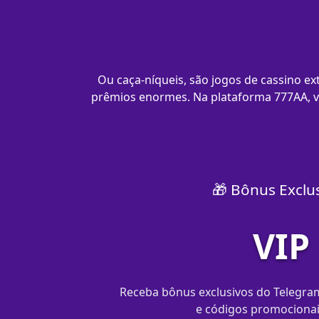
Ou caça-níqueis, são jogos de cassino ex
prêmios enormes. Na plataforma 777AA, vo
🎁 Bônus Exclu
VIP
Receba bônus exclusivos do Telegra
e códigos promocionai