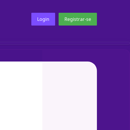
Login
Registrar-se