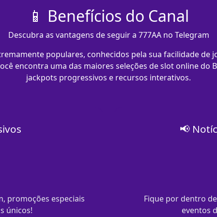
📱 Benefícios do Canal
Descubra as vantagens de seguir a 777AA no Telegram
tremamente populares, conhecidos pela sua facilidade de jog
cê encontra uma das maiores seleções de slot online do B
jackpots progressivos e recursos interativos.
sivos
📢 Notí
m, promoções especiais
Fique por dentro d
s únicos!
eventos d