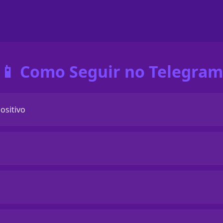
📱 Como Seguir no Telegram
ositivo