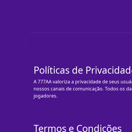
Políticas de Privacida
A 777AA valoriza a privacidade de seus usu
nossos canais de comunicação. Todos os dad
jogadores.
Termos e Condições