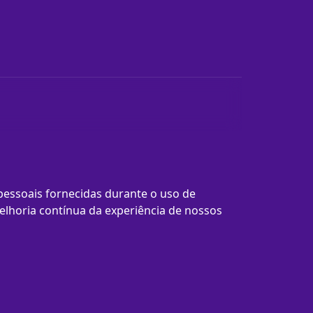
pessoais fornecidas durante o uso de
elhoria contínua da experiência de nossos