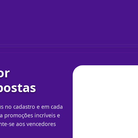
or
postas
s no cadastro e em cada
a promoções incríveis e
unte-se aos vencedores