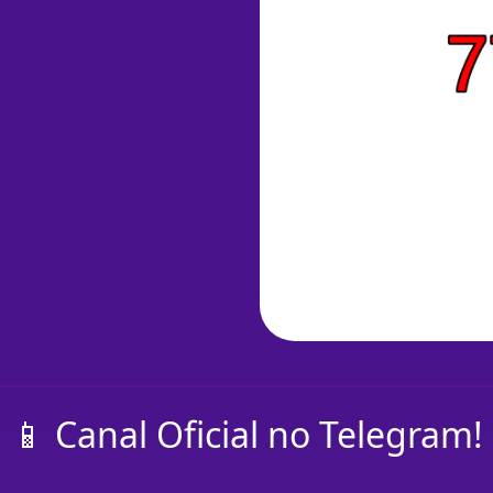
📱 Canal Oficial no Telegram!