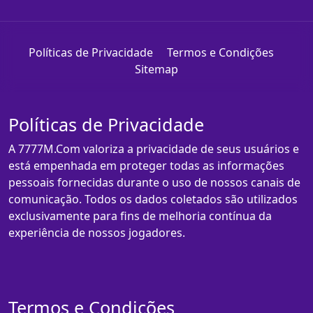
Políticas de Privacidade
Termos e Condições
Sitemap
Políticas de Privacidade
A 7777M.Com valoriza a privacidade de seus usuários e
está empenhada em proteger todas as informações
pessoais fornecidas durante o uso de nossos canais de
comunicação. Todos os dados coletados são utilizados
exclusivamente para fins de melhoria contínua da
experiência de nossos jogadores.
Termos e Condições