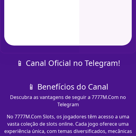
📱 Canal Oficial no Telegram!
📱 Benefícios do Canal
Descubra as vantagens de seguir a 7777M.Com no
Telegram
No 7777M.Com Slots, os jogadores têm acesso a uma
vasta coleção de slots online. Cada jogo oferece uma
experiência única, com temas diversificados, mecânicas