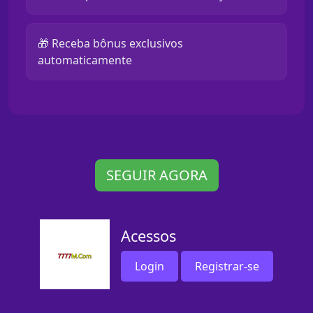
🎁 Receba bônus exclusivos
automaticamente
SEGUIR AGORA
Acessos
Login
Registrar-se