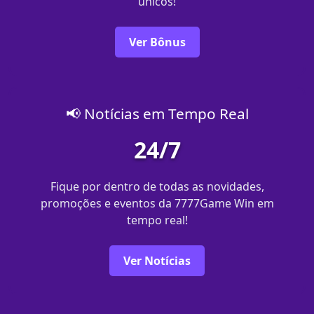
únicos!
Ver Bônus
📢 Notícias em Tempo Real
24/7
Fique por dentro de todas as novidades,
promoções e eventos da 7777Game Win em
tempo real!
Ver Notícias