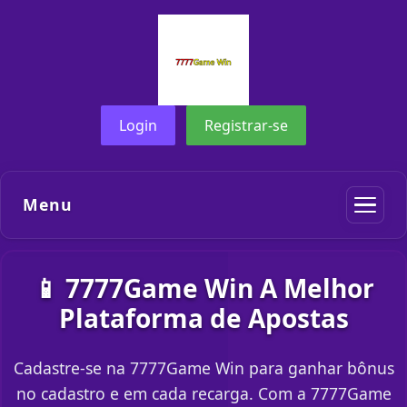
Login
Registrar-se
Menu
📱 7777Game Win A Melhor
Plataforma de Apostas
Cadastre-se na 7777Game Win para ganhar bônus
no cadastro e em cada recarga. Com a 7777Game