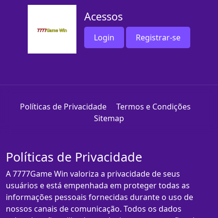
Acessos
Login
Registrar-se
Políticas de Privacidade
Termos e Condições
Sitemap
Políticas de Privacidade
A 7777Game Win valoriza a privacidade de seus
usuários e está empenhada em proteger todas as
informações pessoais fornecidas durante o uso de
nossos canais de comunicação. Todos os dados