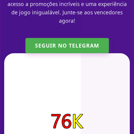
acesso a promoções incríveis e uma experiência
de jogo inigualável. Junte-se aos vencedores
agora!
SEGUIR NO TELEGRAM