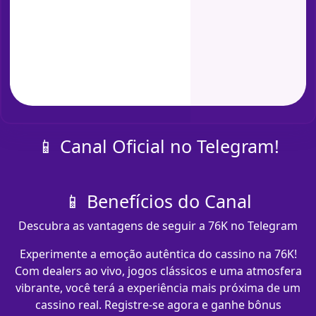
📱 Canal Oficial no Telegram!
📱 Benefícios do Canal
Descubra as vantagens de seguir a 76K no Telegram
Experimente a emoção autêntica do cassino na 76K!
Com dealers ao vivo, jogos clássicos e uma atmosfera
vibrante, você terá a experiência mais próxima de um
cassino real. Registre-se agora e ganhe bônus