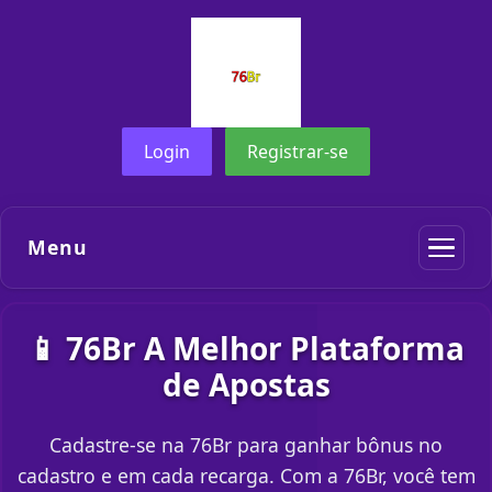
Login
Registrar-se
Menu
📱 76Br A Melhor Plataforma
de Apostas
Cadastre-se na 76Br para ganhar bônus no
cadastro e em cada recarga. Com a 76Br, você tem