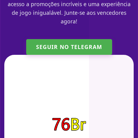
acesso a promoções incríveis e uma experiência
de jogo inigualável. Junte-se aos vencedores
agora!
SEGUIR NO TELEGRAM