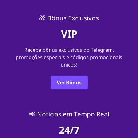
🎁 Bônus Exclusivos
VIP
Receba bônus exclusivos do Telegram,
promoções especiais e códigos promocionais
únicos!
Ver Bônus
📢 Notícias em Tempo Real
24/7