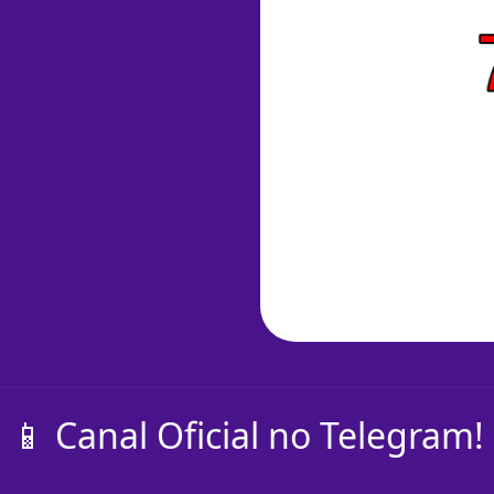
📱 Canal Oficial no Telegram!