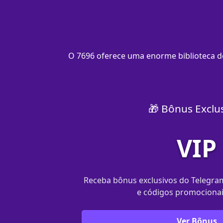
O 7696 oferece uma enorme biblioteca de 
🎁 Bônus Exclu
VIP
Receba bônus exclusivos do Telegra
e códigos promocionai
Ver Bônus