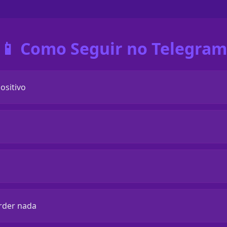
📱 Como Seguir no Telegram
ositivo
erder nada