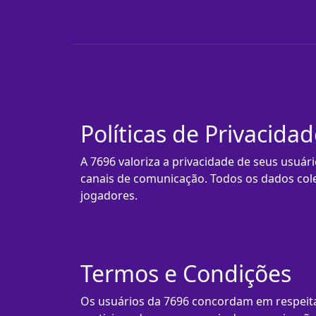
Políticas de Privacida
A 7696 valoriza a privacidade de seus usuá
canais de comunicação. Todos os dados cole
jogadores.
Termos e Condições
Os usuários da 7696 concordam em respeitar