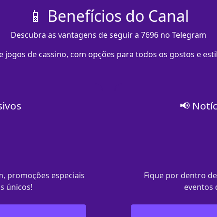
📱 Benefícios do Canal
Descubra as vantagens de seguir a 7696 no Telegram
jogos de cassino, com opções para todos os gostos e estilo
sivos
📢 Notí
m, promoções especiais
Fique por dentro d
s únicos!
eventos 