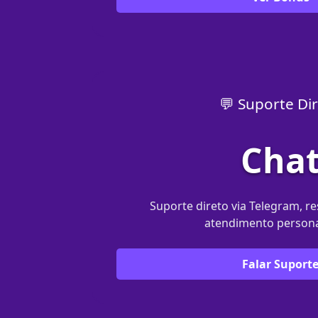
💬 Suporte Di
Cha
Suporte direto via Telegram, r
atendimento persona
Falar Suport