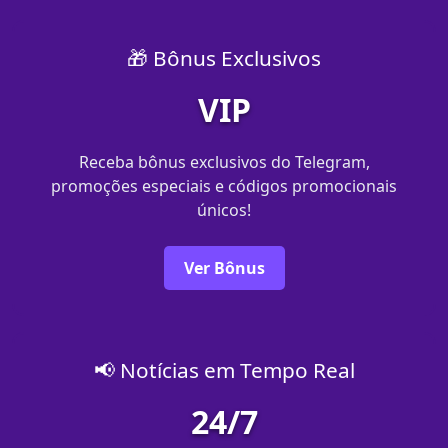
🎁 Bônus Exclusivos
VIP
Receba bônus exclusivos do Telegram,
promoções especiais e códigos promocionais
únicos!
Ver Bônus
📢 Notícias em Tempo Real
24/7