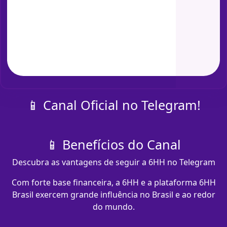
📱 Canal Oficial no Telegram!
📱 Benefícios do Canal
Descubra as vantagens de seguir a 6HH no Telegram
Com forte base financeira, a 6HH e a plataforma 6HH
Brasil exercem grande influência no Brasil e ao redor
do mundo.