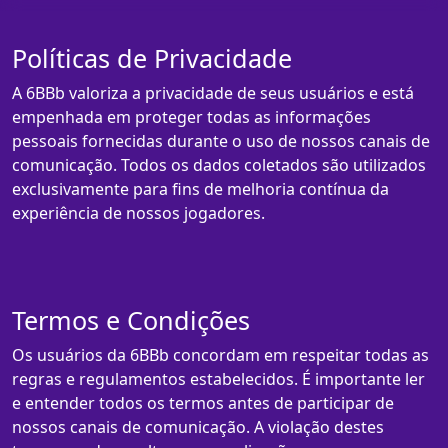
Políticas de Privacidade
A 6BBb valoriza a privacidade de seus usuários e está
empenhada em proteger todas as informações
pessoais fornecidas durante o uso de nossos canais de
comunicação. Todos os dados coletados são utilizados
exclusivamente para fins de melhoria contínua da
experiência de nossos jogadores.
Termos e Condições
Os usuários da 6BBb concordam em respeitar todas as
regras e regulamentos estabelecidos. É importante ler
e entender todos os termos antes de participar de
nossos canais de comunicação. A violação destes