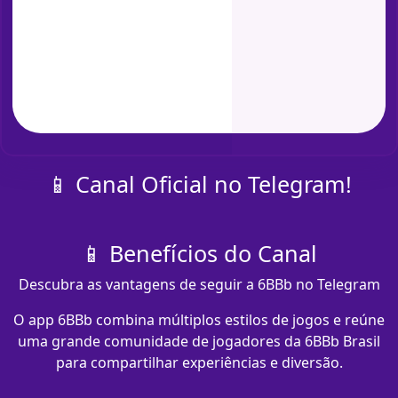
📱 Canal Oficial no Telegram!
📱 Benefícios do Canal
Descubra as vantagens de seguir a 6BBb no Telegram
O app 6BBb combina múltiplos estilos de jogos e reúne
uma grande comunidade de jogadores da 6BBb Brasil
para compartilhar experiências e diversão.