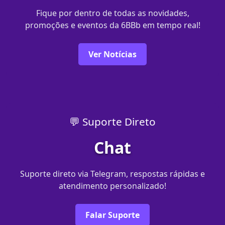
Fique por dentro de todas as novidades,
promoções e eventos da 6BBb em tempo real!
Ver Notícias
💬 Suporte Direto
Chat
Suporte direto via Telegram, respostas rápidas e
atendimento personalizado!
Falar Suporte