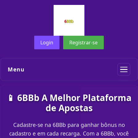
Login
Registrar-se
Menu
📱 6BBb A Melhor Plataforma
de Apostas
Cadastre-se na 6BBb para ganhar bônus no
cadastro e em cada recarga. Com a 6BBb, você