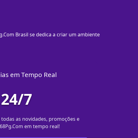
g.Com Brasil se dedica a criar um ambiente
cias em Tempo Real
24/7
e todas as novidades, promoções e
 68Pg.Com em tempo real!