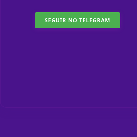
SEGUIR NO TELEGRAM