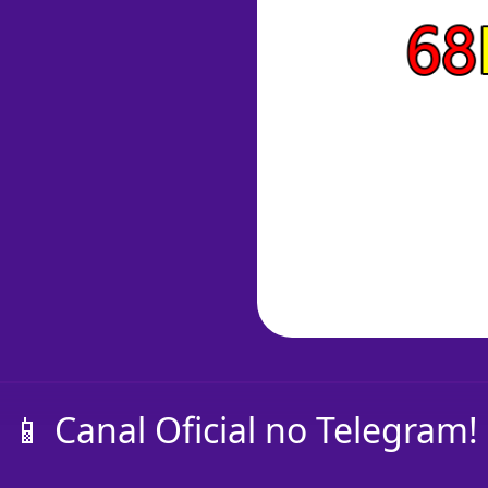
📱 Canal Oficial no Telegram!