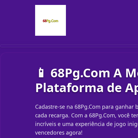
📱 68Pg.Com A M
Plataforma de A
Cadastre-se na 68Pg.Com para ganhar 
cada recarga. Com a 68Pg.Com, você t
incríveis e uma experiência de jogo inig
vencedores agora!