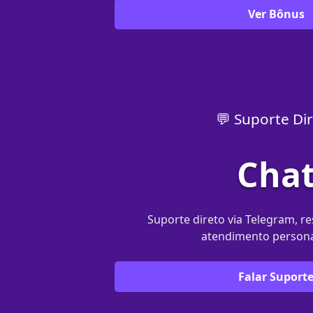
Ver Bônus
💬 Suporte Di
Cha
Suporte direto via Telegram, r
atendimento persona
Falar Suport