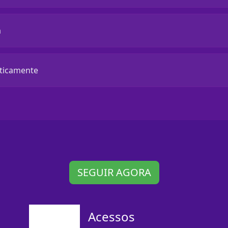
a
aticamente
SEGUIR AGORA
Acessos