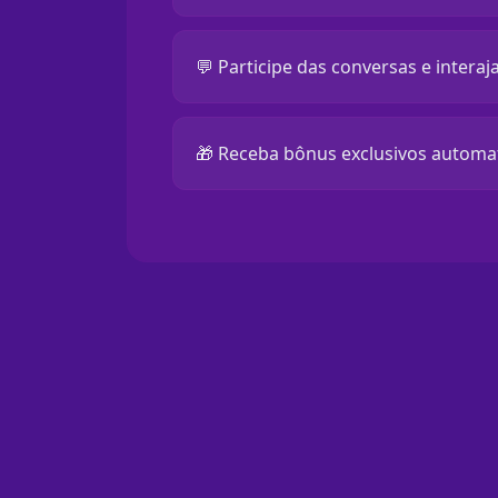
💬 Participe das conversas e interaj
🎁 Receba bônus exclusivos autom