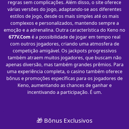
regras sem complicações. Além disso, o site oferece
várias versões do jogo, adaptando-se aos diferentes
estilos de jogo, desde os mais simples até os mais
complexos e personalizados, mantendo sempre a
emoção e a adrenalina. Outra característica do Keno no
677V.Com
é a possibilidade de jogar em tempo real
com outros jogadores, criando uma atmosfera de
competição amigável. Os jackpots progressivos
também atraem muitos jogadores, que buscam não
apenas diversão, mas também grandes prêmios. Para
uma experiência completa, o casino também oferece
bônus e promoções específicas para os jogadores de
Keno, aumentando as chances de ganhar e
incentivando a participação. É um.
🎁 Bônus Exclusivos