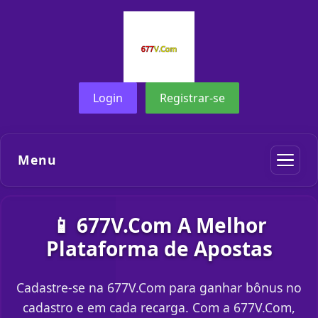
Login
Registrar-se
Menu
📱 677V.Com A Melhor
Plataforma de Apostas
Cadastre-se na 677V.Com para ganhar bônus no
cadastro e em cada recarga. Com a 677V.Com,