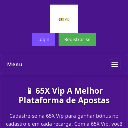
Login
Registrar-se
Menu
📱 65X Vip A Melhor
Plataforma de Apostas
Cadastre-se na 65X Vip para ganhar bônus no
cadastro e em cada recarga. Com a 65X Vip, você