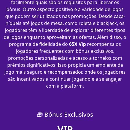
facilmente quais são os requisitos para liberar os
bônus. Outro aspecto positivo é a variedade de jogos
que podem ser utilizados nas promoções. Desde caça-
níqueis até jogos de mesa, como roleta e blackjack, os
jogadores têm a liberdade de explorar diferentes tipos
de jogos enquanto aproveitam as ofertas. Além disso, o
programa de fidelidade do
65X Vip
recompensa os
jogadores frequentes com bônus exclusivos,
promoções personalizadas e acesso a torneios com
prêmios significativos. Isso propicia um ambiente de
jogo mais seguro e recompensador, onde os jogadores
são incentivados a continuar jogando e a se engajar
com a plataform.
🎁 Bônus Exclusivos
VIP