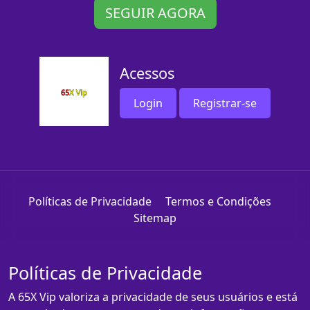
SEGUIR AGORA
Acessos
Login
Registrar-se
Políticas de Privacidade
Termos e Condições
Sitemap
Políticas de Privacidade
A 65X Vip valoriza a privacidade de seus usuários e está