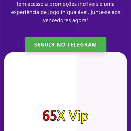
tem acesso a promoções incríveis e uma
experiência de jogo inigualável. Junte-se aos
vencedores agora!
SEGUIR NO TELEGRAM