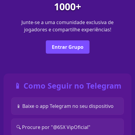
1000+
Junte-se a uma comunidade exclusiva de
jogadores e compartilhe experiências!
Entrar Grupo
📱 Como Seguir no Telegram
📱 Baixe o app Telegram no seu dispositivo
🔍 Procure por "@65X VipOficial"