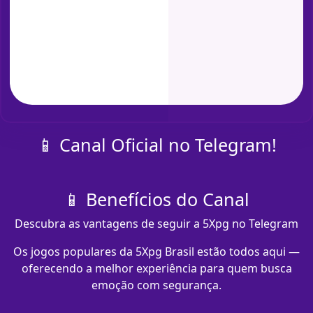
📱 Canal Oficial no Telegram!
📱 Benefícios do Canal
Descubra as vantagens de seguir a 5Xpg no Telegram
Os jogos populares da 5Xpg Brasil estão todos aqui —
oferecendo a melhor experiência para quem busca
emoção com segurança.