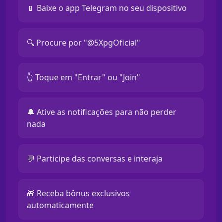
📱 Baixe o app Telegram no seu dispositivo
🔍 Procure por "@5XpgOficial"
👆 Toque em "Entrar" ou "Join"
🔔 Ative as notificações para não perder
nada
💬 Participe das conversas e interaja
🎁 Receba bônus exclusivos
automaticamente