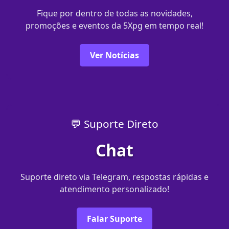
Fique por dentro de todas as novidades,
promoções e eventos da 5Xpg em tempo real!
Ver Notícias
💬 Suporte Direto
Chat
Suporte direto via Telegram, respostas rápidas e
atendimento personalizado!
Falar Suporte