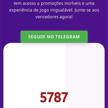
tem acesso a promoções incríveis e uma
experiência de jogo inigualável. Junte-se aos
vencedores agora!
SEGUIR NO TELEGRAM