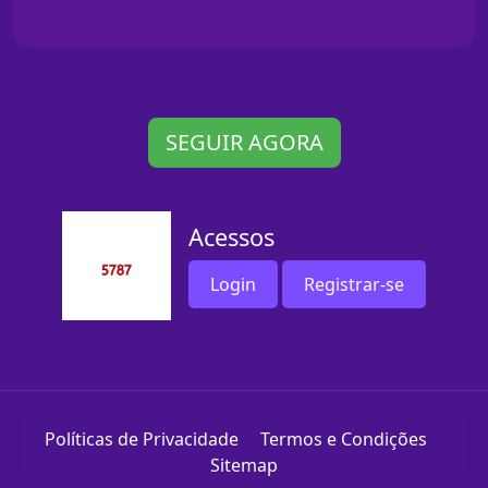
SEGUIR AGORA
Acessos
Login
Registrar-se
Políticas de Privacidade
Termos e Condições
Sitemap