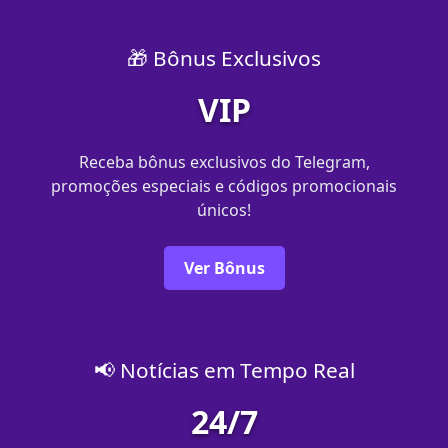
🎁 Bônus Exclusivos
VIP
Receba bônus exclusivos do Telegram,
promoções especiais e códigos promocionais
únicos!
Ver Bônus
📢 Notícias em Tempo Real
24/7