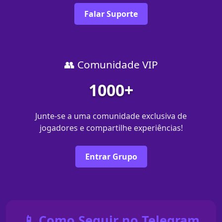
Falar Suporte
👥 Comunidade VIP
1000+
Junte-se a uma comunidade exclusiva de
jogadores e compartilhe experiências!
Entrar Grupo
📱 Como Seguir no Telegram