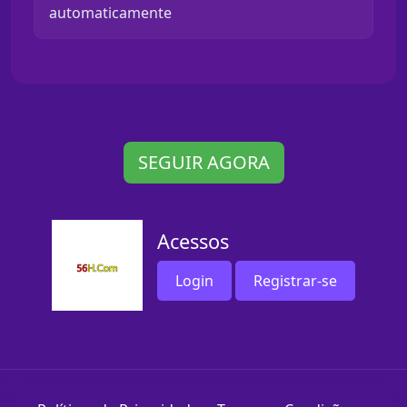
automaticamente
SEGUIR AGORA
Acessos
Login
Registrar-se