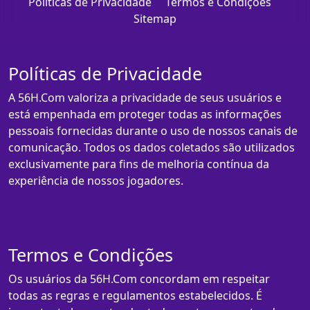
Políticas de Privacidade
Termos e Condições
Sitemap
Políticas de Privacidade
A 56H.Com valoriza a privacidade de seus usuários e
está empenhada em proteger todas as informações
pessoais fornecidas durante o uso de nossos canais de
comunicação. Todos os dados coletados são utilizados
exclusivamente para fins de melhoria contínua da
experiência de nossos jogadores.
Termos e Condições
Os usuários da 56H.Com concordam em respeitar
todas as regras e regulamentos estabelecidos. É