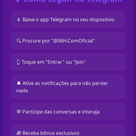
📱 Baixe o app Telegram no seu dispositivo
🔍 Procure por "@56H.ComOficial"
👆 Toque em "Entrar" ou "Join"
🔔 Ative as notificações para não perder
nada
💬 Participe das conversas e interaja
🎁 Receba bônus exclusivos