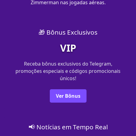
Zimmerman nas jogadas aéreas.
🎁 Bônus Exclusivos
VIP
Receba bônus exclusivos do Telegram,
promoções especiais e códigos promocionais
únicos!
Ver Bônus
📢 Notícias em Tempo Real