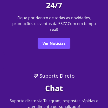
24/7
Fique por dentro de todas as novidades,
promoções e eventos da 55ZZ.Com em tempo
real!
Ver Notícias
💬 Suporte Direto
Chat
Suporte direto via Telegram, respostas rápidas e
atendimento personalizado!