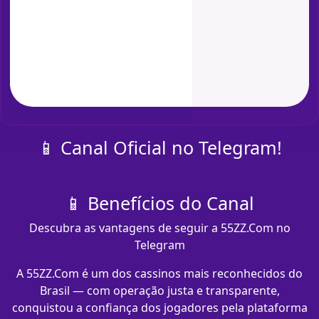
📱 Canal Oficial no Telegram!
📱 Benefícios do Canal
Descubra as vantagens de seguir a 55ZZ.Com no
Telegram
A 55ZZ.Com é um dos cassinos mais reconhecidos do
Brasil — com operação justa e transparente,
conquistou a confiança dos jogadores pela plataforma