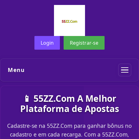
Login
Registrar-se
Menu
📱 55ZZ.Com A Melhor
Plataforma de Apostas
Cadastre-se na 55ZZ.Com para ganhar bônus no
cadastro e em cada recarga. Com a 55ZZ.Com,