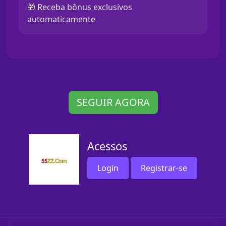
🎁 Receba bônus exclusivos
automaticamente
SEGUIR AGORA
Acessos
Login
Registrar-se