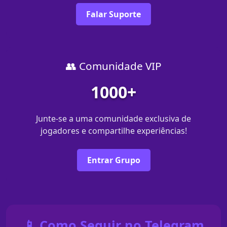
Falar Suporte
👥 Comunidade VIP
1000+
Junte-se a uma comunidade exclusiva de
jogadores e compartilhe experiências!
Entrar Grupo
📱 Como Seguir no Telegram