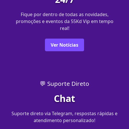
Fique por dentro de todas as novidades,
promoções e eventos da 55Kd Vip em tempo
real!
Ver Notícias
💬 Suporte Direto
Chat
Suporte direto via Telegram, respostas rápidas e
atendimento personalizado!