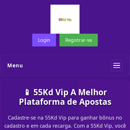
Login
Registrar-se
Menu
📱 55Kd Vip A Melhor
Plataforma de Apostas
Cadastre-se na 55Kd Vip para ganhar bônus no
cadastro e em cada recarga. Com a 55Kd Vip, você