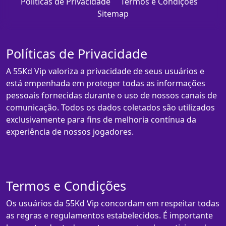
Políticas de Privacidade
Termos e Condições
Sitemap
Políticas de Privacidade
A 55Kd Vip valoriza a privacidade de seus usuários e
está empenhada em proteger todas as informações
pessoais fornecidas durante o uso de nossos canais de
comunicação. Todos os dados coletados são utilizados
exclusivamente para fins de melhoria contínua da
experiência de nossos jogadores.
Termos e Condições
Os usuários da 55Kd Vip concordam em respeitar todas
as regras e regulamentos estabelecidos. É importante