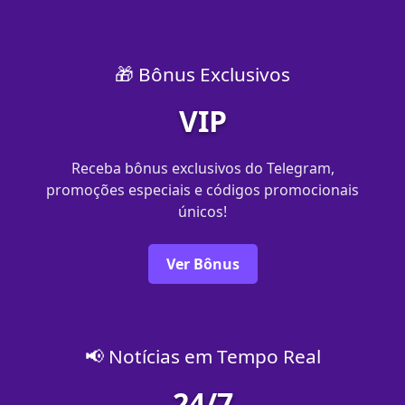
🎁 Bônus Exclusivos
VIP
Receba bônus exclusivos do Telegram,
promoções especiais e códigos promocionais
únicos!
Ver Bônus
📢 Notícias em Tempo Real
24/7