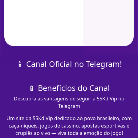
📱 Canal Oficial no Telegram!
📱 Benefícios do Canal
Descubra as vantagens de seguir a 55Kd Vip no
Telegram
Um site da 55Kd Vip dedicado ao povo brasileiro, com
caça-níqueis, jogos de cassino, apostas esportivas e
crupiês ao vivo — viva toda a emoção do jogo!