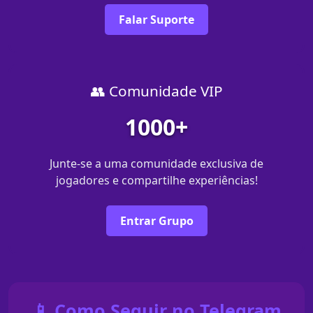
Falar Suporte
👥 Comunidade VIP
1000+
Junte-se a uma comunidade exclusiva de
jogadores e compartilhe experiências!
Entrar Grupo
📱 Como Seguir no Telegram