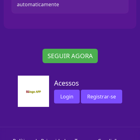
automaticamente
SEGUIR AGORA
Acessos
Login
Registrar-se