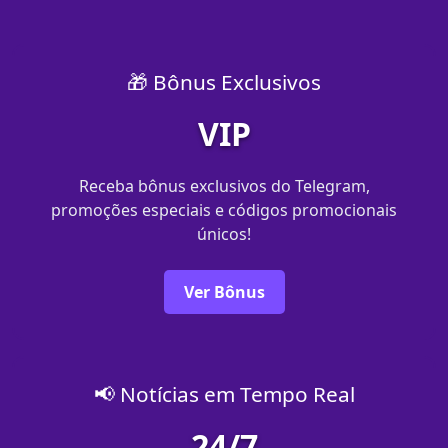
🎁 Bônus Exclusivos
VIP
Receba bônus exclusivos do Telegram,
promoções especiais e códigos promocionais
únicos!
Ver Bônus
📢 Notícias em Tempo Real
24/7