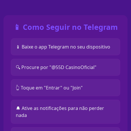
📱 Como Seguir no Telegram
📱 Baixe o app Telegram no seu dispositivo
🔍 Procure por "@55D CasinoOficial"
👆 Toque em "Entrar" ou "Join"
🔔 Ative as notificações para não perder
nada