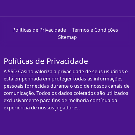
Políticas de Privacidade
Termos e Condições
Sitemap
Políticas de Privacidade
A 55D Casino valoriza a privacidade de seus usuários e
está empenhada em proteger todas as informações
pessoais fornecidas durante o uso de nossos canais de
comunicação. Todos os dados coletados são utilizados
exclusivamente para fins de melhoria contínua da
experiência de nossos jogadores.