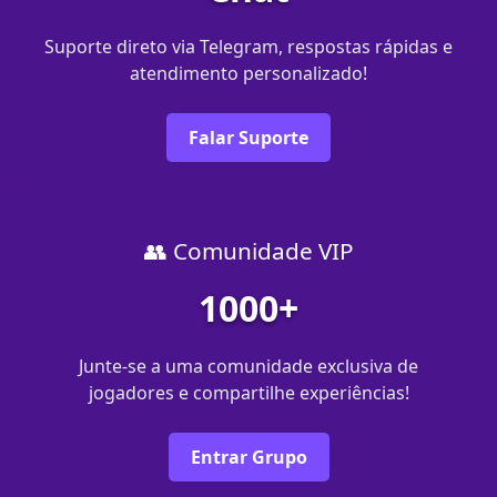
Suporte direto via Telegram, respostas rápidas e
atendimento personalizado!
Falar Suporte
👥 Comunidade VIP
1000+
Junte-se a uma comunidade exclusiva de
jogadores e compartilhe experiências!
Entrar Grupo